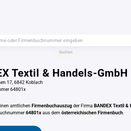
Suchen
X Textil & Handels-GmbH
sen 17, 6842 Koblach
mmer 64801x
einen amtlichen
Firmenbuchauszug
der Firma
BANDEX Textil &
nbuchnummer
64801x
aus dem
österreichischen Firmenbuch
.