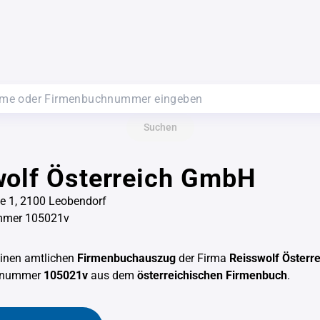
Suchen
wolf Österreich GmbH
e 1, 2100 Leobendorf
mmer 105021v
einen amtlichen
Firmenbuchauszug
der Firma
Reisswolf Österr
chnummer
105021v
aus dem
österreichischen Firmenbuch
.