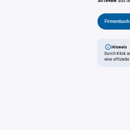
301848w
aus 
Firmenbuch
Hinweis
Durch Klick 
eine offiziel