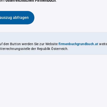
dem
österreichischen Firmenbuch
.
auszug abfragen
auf den Button werden Sie zur Website
firmenbuchgrundbuch.at
weitergeleitet,
le Verrechnungsstelle der Republik Österreich.