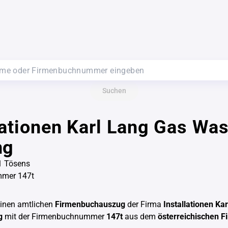
Suchen
lationen Karl Lang Gas Wa
ng
1 Tösens
mer 147t
einen amtlichen
Firmenbuchauszug
der Firma
Installationen Ka
g
mit der Firmenbuchnummer
147t
aus dem
österreichischen 