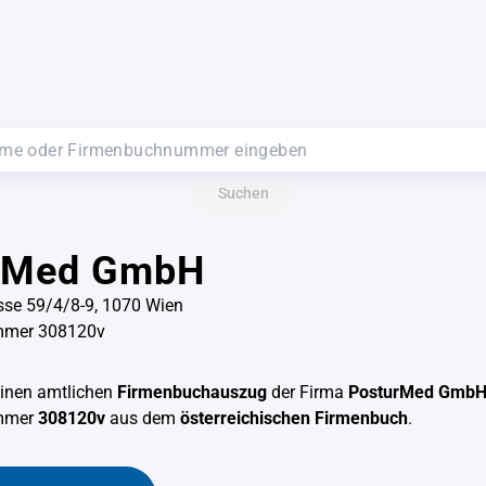
Suchen
rMed GmbH
sse 59/4/8-9, 1070 Wien
mmer 308120v
einen amtlichen
Firmenbuchauszug
der Firma
PosturMed Gmb
mmer
308120v
aus dem
österreichischen Firmenbuch
.