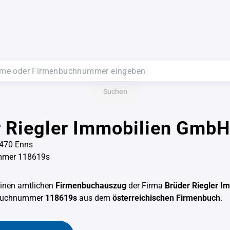
Suchen
 Riegler Immobilien GmbH
4470 Enns
mmer 118619s
einen amtlichen
Firmenbuchauszug
der Firma
Brüder Riegler I
nbuchnummer
118619s
aus dem
österreichischen Firmenbuch
.