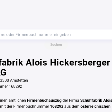
Suchen
abrik Alois Hickersberge
KG
 3300 Amstetten
mmer 16829z
einen amtlichen
Firmenbuchauszug
der Firma
Schuhfabrik Aloi
mit der Firmenbuchnummer
16829z
aus dem
österreichischen