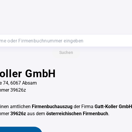
Suchen
Koller GmbH
e 74, 6067 Absam
mmer 39626z
einen amtlichen
Firmenbuchauszug
der Firma
Gatt-Koller GmbH
mmer
39626z
aus dem
österreichischen Firmenbuch
.