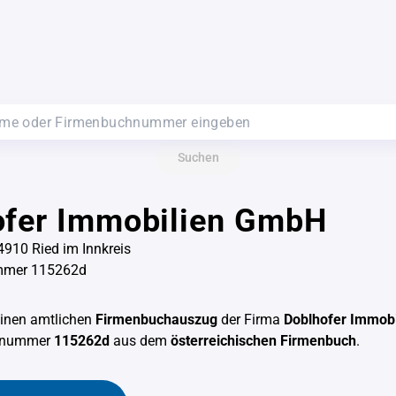
Suchen
ofer Immobilien GmbH
 4910 Ried im Innkreis
mmer 115262d
einen amtlichen
Firmenbuchauszug
der Firma
Doblhofer Immob
chnummer
115262d
aus dem
österreichischen Firmenbuch
.