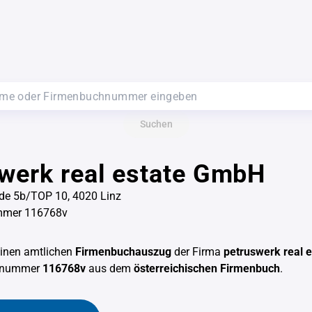
Suchen
werk real estate GmbH
e 5b/TOP 10, 4020 Linz
mmer 116768v
einen amtlichen
Firmenbuchauszug
der Firma
petruswerk real 
chnummer
116768v
aus dem
österreichischen Firmenbuch
.