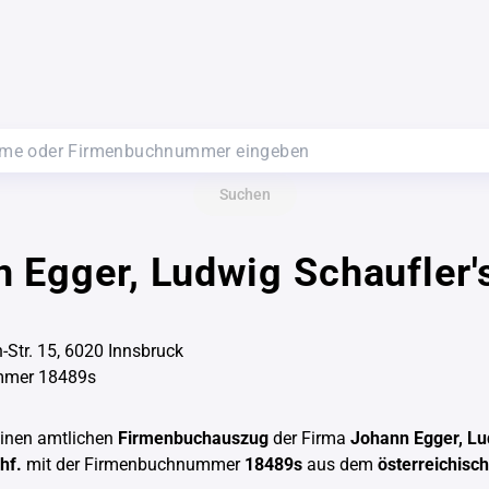
Suchen
 Egger, Ludwig Schaufler'
-Str. 15, 6020 Innsbruck
mmer 18489s
einen amtlichen
Firmenbuchauszug
der Firma
Johann Egger, L
hf.
mit der Firmenbuchnummer
18489s
aus dem
österreichisc