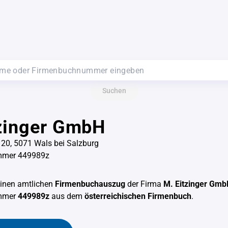
Suchen
tzinger GmbH
20, 5071 Wals bei Salzburg
mmer 449989z
einen amtlichen
Firmenbuchauszug
der Firma
M. Eitzinger Gm
mmer
449989z
aus dem
österreichischen Firmenbuch
.