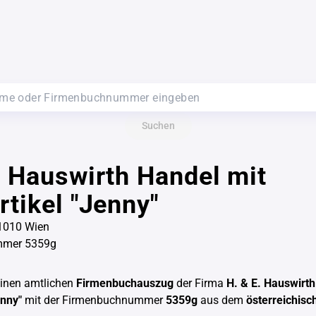
Suchen
. Hauswirth Handel mit
rtikel "Jenny"
 1010 Wien
mmer 5359g
einen amtlichen
Firmenbuchauszug
der Firma
H. & E. Hauswirth
enny"
mit der Firmenbuchnummer
5359g
aus dem
österreichisc