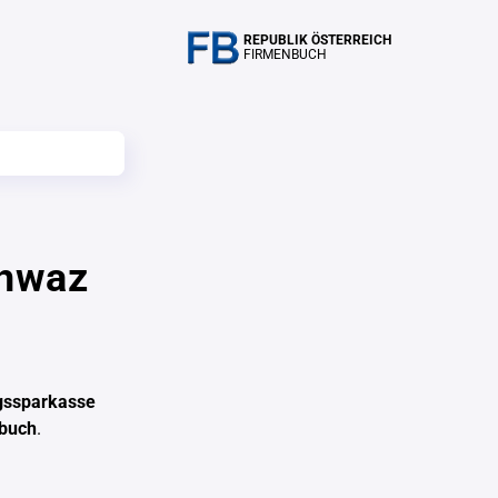
REPUBLIK ÖSTERREICH
FIRMENBUCH
chwaz
gssparkasse
nbuch
.