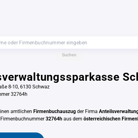
Suchen
lsverwaltungssparkasse S
raße 8-10, 6130 Schwaz
mmer 32764h
einen amtlichen
Firmenbuchauszug
der Firma
Anteilsverwaltun
r Firmenbuchnummer
32764h
aus dem
österreichischen Firme