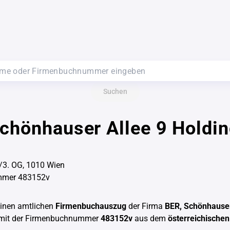
Suchen
chönhauser Allee 9 Holdi
/3. OG, 1010 Wien
mmer 483152v
einen amtlichen
Firmenbuchauszug
der Firma
BER, Schönhauser
mit der Firmenbuchnummer
483152v
aus dem
österreichische