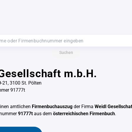
Suchen
Gesellschaft m.b.H.
9-21, 3100 St. Pölten
mer 91777t
einen amtlichen
Firmenbuchauszug
der Firma
Weidl Gesellscha
chnummer
91777t
aus dem
österreichischen Firmenbuch
.