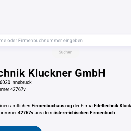
Suchen
echnik Kluckner GmbH
 6020 Innsbruck
mmer 42767v
einen amtlichen
Firmenbuchauszug
der Firma
Edeltechnik Klu
chnummer
42767v
aus dem
österreichischen Firmenbuch
.