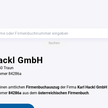
Suchen
Hackl GmbH
50 Traun
mmer 84286a
einen amtlichen
Firmenbuchauszug
der Firma
Karl Hackl GmbH
mmer
84286a
aus dem
österreichischen Firmenbuch
.