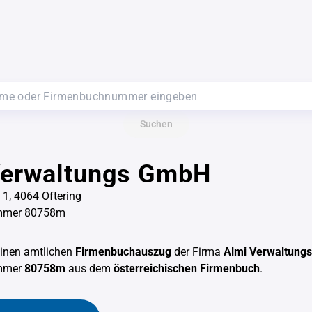
Suchen
Verwaltungs GmbH
 1, 4064 Oftering
mmer 80758m
einen amtlichen
Firmenbuchauszug
der Firma
Almi Verwaltung
mmer
80758m
aus dem
österreichischen Firmenbuch
.