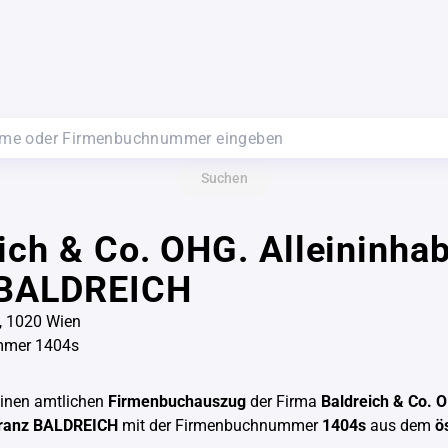
Suchen
ich & Co. OHG. Alleininha
 BALDREICH
, 1020 Wien
mmer 1404s
einen amtlichen
Firmenbuchauszug
der Firma
Baldreich & Co. 
Franz BALDREICH
mit der Firmenbuchnummer
1404s
aus dem
ö