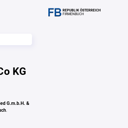
REPUBLIK ÖSTERREICH
FIRMENBUCH
 Co KG
ried G.m.b.H. &
uch
.