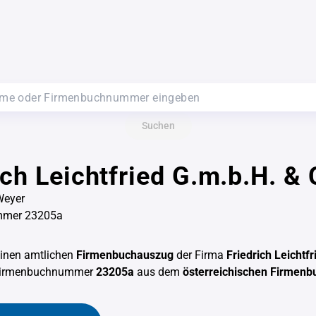
Suchen
ich Leichtfried G.m.b.H. &
Weyer
mmer 23205a
einen amtlichen
Firmenbuchauszug
der Firma
Friedrich Leichtf
Firmenbuchnummer
23205a
aus dem
österreichischen Firmenb