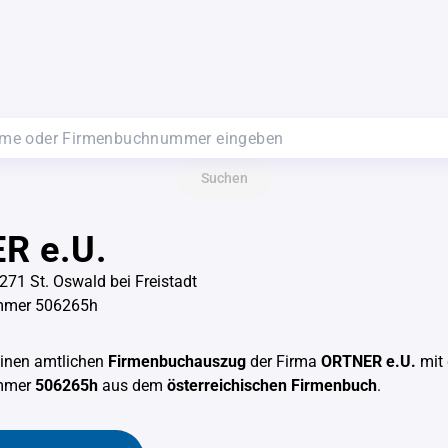
Suchen
R e.U.
271 St. Oswald bei Freistadt
mmer 506265h
einen amtlichen
Firmenbuchauszug
der Firma
ORTNER e.U.
mit 
mmer
506265h
aus dem
österreichischen Firmenbuch
.