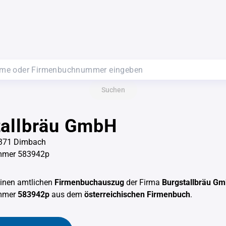
Suchen
tallbräu GmbH
 4371 Dimbach
mmer 583942p
einen amtlichen
Firmenbuchauszug
der Firma
Burgstallbräu G
mmer
583942p
aus dem
österreichischen Firmenbuch
.