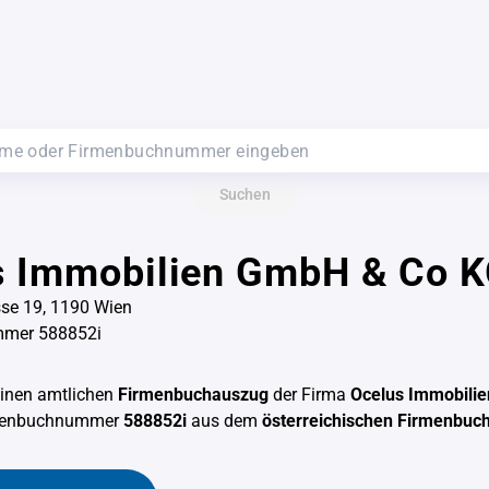
Suchen
s Immobilien GmbH & Co 
se 19, 1190 Wien
mer 588852i
einen amtlichen
Firmenbuchauszug
der Firma
Ocelus Immobili
rmenbuchnummer
588852i
aus dem
österreichischen Firmenbuc