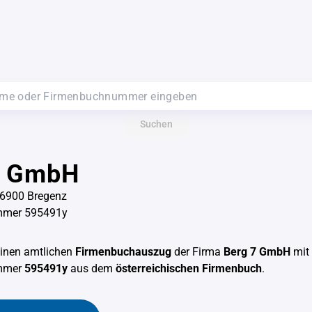
Suchen
7 GmbH
 6900 Bregenz
mmer 595491y
einen amtlichen
Firmenbuchauszug
der Firma
Berg 7 GmbH
mit 
mmer
595491y
aus dem
österreichischen Firmenbuch
.