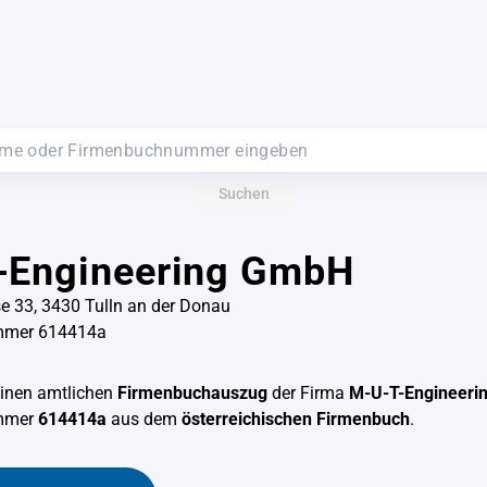
Suchen
-Engineering GmbH
e 33, 3430 Tulln an der Donau
mmer 614414a
einen amtlichen
Firmenbuchauszug
der Firma
M-U-T-Engineeri
mmer
614414a
aus dem
österreichischen Firmenbuch
.