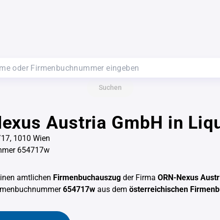
Suchen
exus Austria GmbH in Liq
/17, 1010 Wien
mmer 654717w
einen amtlichen
Firmenbuchauszug
der Firma
ORN-Nexus Austr
Firmenbuchnummer
654717w
aus dem
österreichischen Firmen