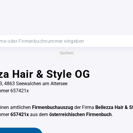
Suchen
za Hair & Style OG
3, 4863 Seewalchen am Attersee
mmer 657421x
einen amtlichen
Firmenbuchauszug
der Firma
Bellezza Hair & S
mmer
657421x
aus dem
österreichischen Firmenbuch
.