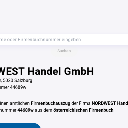
Suchen
EST Handel GmbH
3, 5020 Salzburg
mmer 44689w
einen amtlichen
Firmenbuchauszug
der Firma
NORDWEST Hand
chnummer
44689w
aus dem
österreichischen Firmenbuch
.