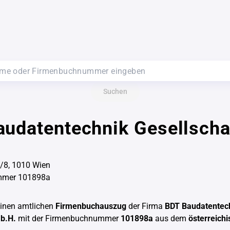
Suchen
udatentechnik Gesellscha
/8, 1010 Wien
mmer 101898a
einen amtlichen
Firmenbuchauszug
der Firma
BDT Baudatentec
.b.H.
mit der Firmenbuchnummer
101898a
aus dem
österreich