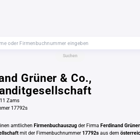
Suchen
and Grüner & Co.,
nditgesellschaft
6511 Zams
mmer 17792s
einen amtlichen
Firmenbuchauszug
der Firma
Ferdinand Grüner
llschaft
mit der Firmenbuchnummer
17792s
aus dem
österrei