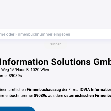
Suchen
Information Solutions Gm
öw-Weg 15/Haus B, 1020 Wien
mmer 89039s
einen amtlichen
Firmenbuchauszug
der Firma
IQVIA Informatio
 Firmenbuchnummer
89039s
aus dem
österreichischen Firmenb