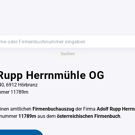
Suchen
 Rupp Herrnmühle OG
40, 6912 Hörbranz
mmer 11789m
einen amtlichen
Firmenbuchauszug
der Firma
Adolf Rupp Herr
chnummer
11789m
aus dem
österreichischen Firmenbuch
.