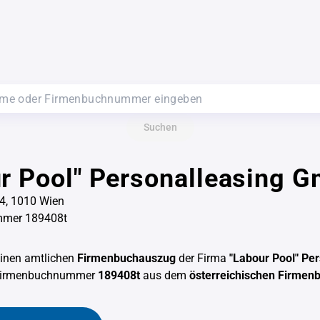
Suchen
r Pool" Personalleasing 
4, 1010 Wien
mer 189408t
einen amtlichen
Firmenbuchauszug
der Firma
"Labour Pool" Pe
 Firmenbuchnummer
189408t
aus dem
österreichischen Firmen