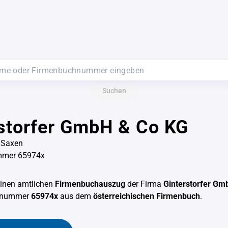
Suchen
storfer GmbH & Co KG
 Saxen
mmer 65974x
einen amtlichen
Firmenbuchauszug
der Firma
Ginterstorfer Gm
chnummer
65974x
aus dem
österreichischen Firmenbuch
.