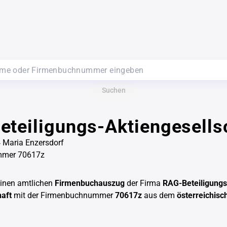
Suchen
teiligungs-Aktiengesells
 Maria Enzersdorf
mmer 70617z
einen amtlichen
Firmenbuchauszug
der Firma
RAG-Beteiligungs
haft
mit der Firmenbuchnummer
70617z
aus dem
österreichisc