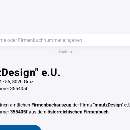
Suchen
Design" e.U.
ße 56, 8020 Graz
mmer 355405f
einen amtlichen
Firmenbuchauszug
der Firma
"mnutzDesign" e.
mmer
355405f
aus dem
österreichischen Firmenbuch
.