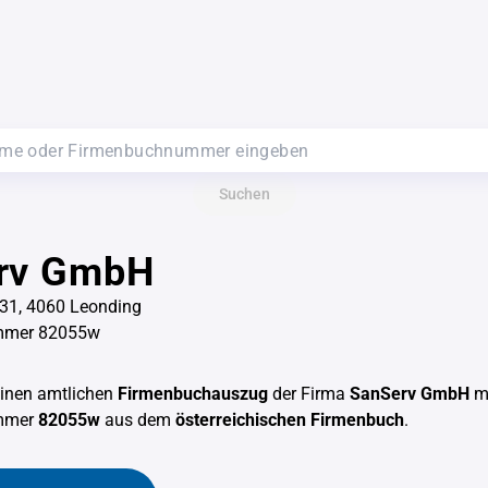
Suchen
rv GmbH
 31, 4060 Leonding
mmer 82055w
einen amtlichen
Firmenbuchauszug
der Firma
SanServ GmbH
mi
mmer
82055w
aus dem
österreichischen Firmenbuch
.