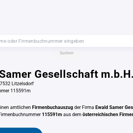
Suchen
Samer Gesellschaft m.b.H
7532 Litzelsdorf
mmer 115591m
einen amtlichen
Firmenbuchauszug
der Firma
Ewald Samer Gese
 Firmenbuchnummer
115591m
aus dem
österreichischen Firm