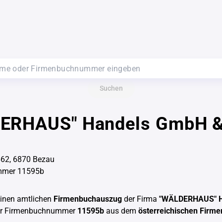
Suchen
ERHAUS" Handels GmbH &
662, 6870 Bezau
mmer 11595b
einen amtlichen
Firmenbuchauszug
der Firma
"WÄLDERHAUS" 
er Firmenbuchnummer
11595b
aus dem
österreichischen Firm