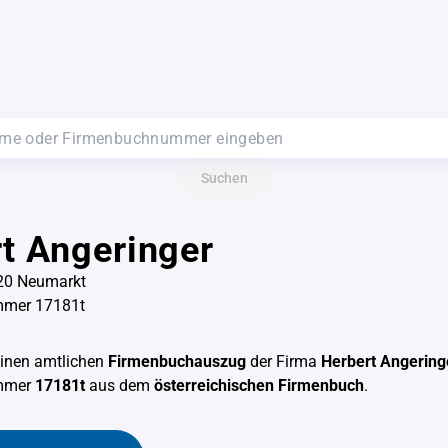
Suchen
t Angeringer
820 Neumarkt
mer 17181t
einen amtlichen
Firmenbuchauszug
der Firma
Herbert Angering
mmer
17181t
aus dem
österreichischen Firmenbuch
.