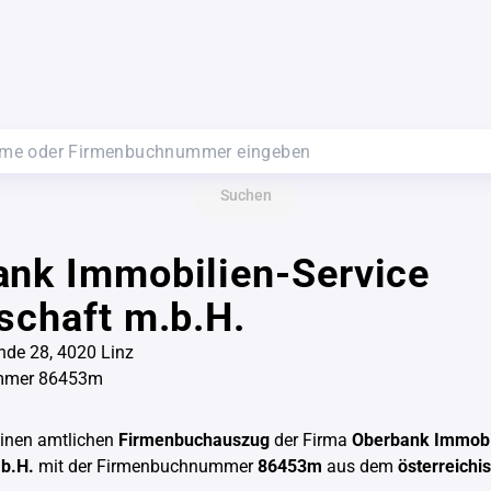
Suchen
ank Immobilien-Service
schaft m.b.H.
nde 28, 4020 Linz
mmer 86453m
einen amtlichen
Firmenbuchauszug
der Firma
Oberbank Immobi
.b.H.
mit der Firmenbuchnummer
86453m
aus dem
österreichi