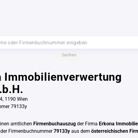
Suchen
a Immobilienverwertung
.b.H.
4, 1190 Wien
mmer 79133y
einen amtlichen
Firmenbuchauszug
der Firma
Erkona Immobili
 der Firmenbuchnummer
79133y
aus dem
österreichischen Fi