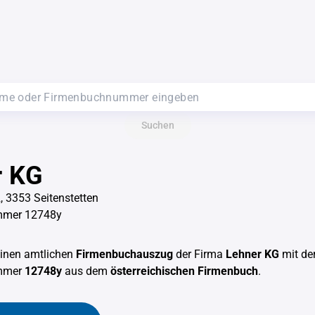
Suchen
r KG
, 3353 Seitenstetten
mmer 12748y
einen amtlichen
Firmenbuchauszug
der Firma
Lehner KG
mit de
mmer
12748y
aus dem
österreichischen Firmenbuch
.