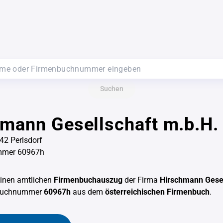
Suchen
mann Gesellschaft m.b.H.
342 Perlsdorf
mmer 60967h
einen amtlichen
Firmenbuchauszug
der Firma
Hirschmann Gesel
nbuchnummer
60967h
aus dem
österreichischen Firmenbuch
.