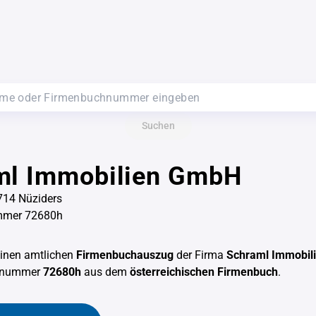
Suchen
ml Immobilien GmbH
6714 Nüziders
mmer 72680h
einen amtlichen
Firmenbuchauszug
der Firma
Schraml Immobil
chnummer
72680h
aus dem
österreichischen Firmenbuch
.