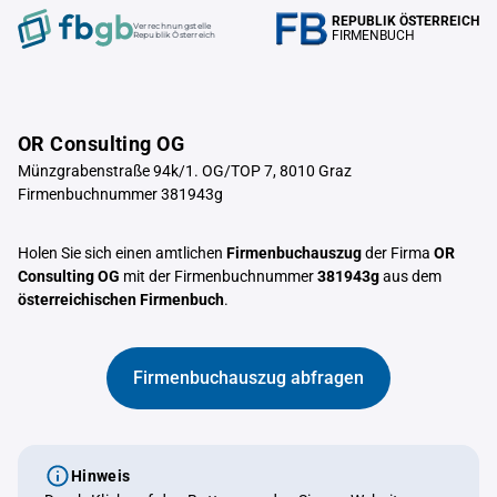
REPUBLIK ÖSTERREICH
Verrechnungstelle
FIRMENBUCH
Republik Österreich
OR Consulting OG
Münzgrabenstraße 94k/1. OG/TOP 7, 8010 Graz
Firmenbuchnummer 381943g
Holen Sie sich einen amtlichen
Firmenbuchauszug
der Firma
OR
Consulting OG
mit der Firmenbuchnummer
381943g
aus dem
österreichischen Firmenbuch
.
Firmenbuchauszug abfragen
Hinweis