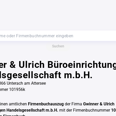
Suchen
r & Ulrich Büroeinrichtun
sgesellschaft m.b.H.
866 Unterach am Attersee
mmer 101956k
einen amtlichen
Firmenbuchauszug
der Firma
Gwinner & Ulrich
gen Handelsgesellschaft m.b.H.
mit der Firmenbuchnummer
10